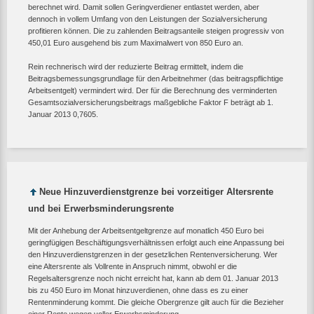
berechnet wird. Damit sollen Geringverdiener entlastet werden, aber
dennoch in vollem Umfang von den Leistungen der Sozialversicherung
profitieren können. Die zu zahlenden Beitragsanteile steigen progressiv von
450,01 Euro ausgehend bis zum Maximalwert von 850 Euro an.
Rein rechnerisch wird der reduzierte Beitrag ermittelt, indem die
Beitragsbemessungsgrundlage für den Arbeitnehmer (das beitragspflichtige
Arbeitsentgelt) vermindert wird. Der für die Berechnung des verminderten
Gesamtsozialversicherungsbeitrags maßgebliche Faktor F beträgt ab 1.
Januar 2013 0,7605.
Neue Hinzuverdienstgrenze bei vorzeitiger Altersrente
und bei Erwerbsminderungsrente
Mit der Anhebung der Arbeitsentgeltgrenze auf monatlich 450 Euro bei
geringfügigen Beschäftigungsverhältnissen erfolgt auch eine Anpassung bei
den Hinzuverdienstgrenzen in der gesetzlichen Rentenversicherung. Wer
eine Altersrente als Vollrente in Anspruch nimmt, obwohl er die
Regelsaltersgrenze noch nicht erreicht hat, kann ab dem 01. Januar 2013
bis zu 450 Euro im Monat hinzuverdienen, ohne dass es zu einer
Rentenminderung kommt. Die gleiche Obergrenze gilt auch für die Bezieher
einer Rente wegen voller Erwerbsminderung.