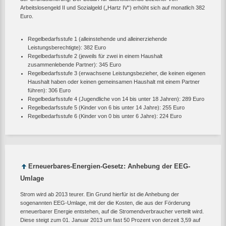
Arbeitslosengeld II und Sozialgeld („Hartz IV“) erhöht sich auf monatlich 382
Euro.
Regelbedarfsstufe 1 (alleinstehende und alleinerziehende
Leistungsberechtigte): 382 Euro
Regelbedarfsstufe 2 (jeweils für zwei in einem Haushalt
zusammenlebende Partner): 345 Euro
Regelbedarfsstufe 3 (erwachsene Leistungsbezieher, die keinen eigenen
Haushalt haben oder keinen gemeinsamen Haushalt mit einem Partner
führen): 306 Euro
Regelbedarfsstufe 4 (Jugendliche von 14 bis unter 18 Jahren): 289 Euro
Regelbedarfsstufe 5 (Kinder von 6 bis unter 14 Jahre): 255 Euro
Regelbedarfsstufe 6 (Kinder von 0 bis unter 6 Jahre): 224 Euro
Erneuerbares-Energien-Gesetz: Anhebung der EEG-
Umlage
Strom wird ab 2013 teurer. Ein Grund hierfür ist die Anhebung der
sogenannten EEG-Umlage, mit der die Kosten, die aus der Förderung
erneuerbarer Energie entstehen, auf die Stromendverbraucher verteilt wird.
Diese steigt zum 01. Januar 2013 um fast 50 Prozent von derzeit 3,59 auf