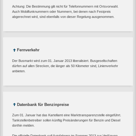
Achtung: Die Bestimmung gilt nicht für Telefonnummern mit Ortsvorwahl.
Auch Mobilfunknummern oder Nummern, bei denen nach Festpreis
abgerechnet wird, sind ebenfalls von dieser Regelung ausgenommen.
Fernverkehr
Der Busmarkt wird zum 01. Januar 2013 liberalisiert. Busgesellschaften
dürfen auf allen Strecken, die länger als 50 Kilometer sind, Linienverkehr
anbieten.
Datenbank für Benzinpreise
Zum 01. Januar hat das Kartellamt eine Markttransparenzstelle eingeführt.
Tankstellenbetreiber sollen künftig Preisänderungen für Benzin und Diesel
dorthin melden.
Die offizielle Datenbank soll Autofahrern im Sommer 2013 zur Verfügung