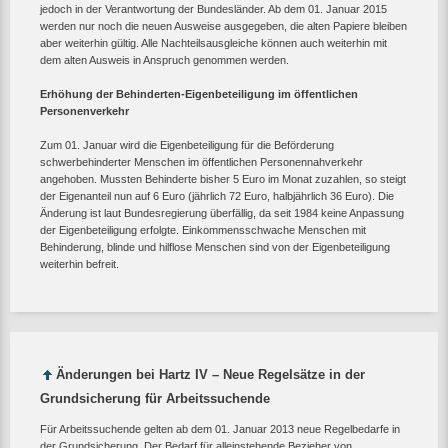
jedoch in der Verantwortung der Bundesländer. Ab dem 01. Januar 2015
werden nur noch die neuen Ausweise ausgegeben, die alten Papiere bleiben
aber weiterhin gültig. Alle Nachteilsausgleiche können auch weiterhin mit
dem alten Ausweis in Anspruch genommen werden.
Erhöhung der Behinderten-Eigenbeteiligung im öffentlichen
Personenverkehr
Zum 01. Januar wird die Eigenbeteiligung für die Beförderung
schwerbehinderter Menschen im öffentlichen Personennahverkehr
angehoben. Mussten Behinderte bisher 5 Euro im Monat zuzahlen, so steigt
der Eigenanteil nun auf 6 Euro (jährlich 72 Euro, halbjährlich 36 Euro). Die
Änderung ist laut Bundesregierung überfällig, da seit 1984 keine Anpassung
der Eigenbeteiligung erfolgte. Einkommensschwache Menschen mit
Behinderung, blinde und hilflose Menschen sind von der Eigenbeteiligung
weiterhin befreit.
Änderungen bei Hartz IV – Neue Regelsätze in der
Grundsicherung für Arbeitssuchende
Für Arbeitssuchende gelten ab dem 01. Januar 2013 neue Regelbedarfe in
der Grundsicherung. Der Bedarf für alleinstehende Bezieher von