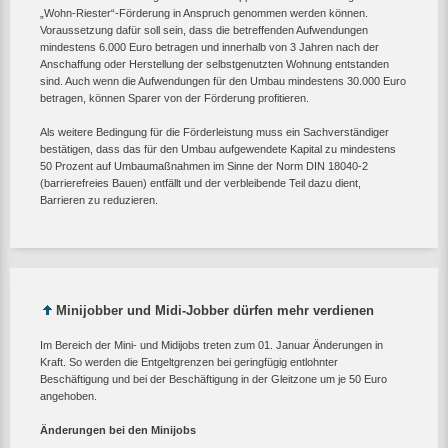
„Wohn-Riester“-Förderung in Anspruch genommen werden können.
Voraussetzung dafür soll sein, dass die betreffenden Aufwendungen
mindestens 6.000 Euro betragen und innerhalb von 3 Jahren nach der
Anschaffung oder Herstellung der selbstgenutzten Wohnung entstanden
sind. Auch wenn die Aufwendungen für den Umbau mindestens 30.000 Euro
betragen, können Sparer von der Förderung profitieren.
Als weitere Bedingung für die Förderleistung muss ein Sachverständiger
bestätigen, dass das für den Umbau aufgewendete Kapital zu mindestens
50 Prozent auf Umbaumaßnahmen im Sinne der Norm DIN 18040-2
(barrierefreies Bauen) entfällt und der verbleibende Teil dazu dient,
Barrieren zu reduzieren.
Minijobber und Midi-Jobber dürfen mehr verdienen
Im Bereich der Mini- und Midijobs treten zum 01. Januar Änderungen in
Kraft. So werden die Entgeltgrenzen bei geringfügig entlohnter
Beschäftigung und bei der Beschäftigung in der Gleitzone um je 50 Euro
angehoben.
Änderungen bei den Minijobs