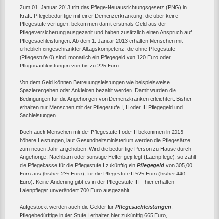
Zum 01. Januar 2013 tritt das Pflege-Neuausrichtungsgesetz (PNG) in
Kraft. Pflegebedürftige mit einer Demenzerkrankung, die über keine
Pflegestufe verfügen, bekommen damit erstmals Geld aus der
Pflegeversicherung ausgezahlt und haben zusätzlich einen Anspruch auf
Pflegesachleistungen. Ab dem 1. Januar 2013 erhalten Menschen mit
erheblich eingeschränkter Alltagskompetenz, die ohne Pflegestufe
(Pflegestufe 0) sind, monatlich ein Pflegegeld von 120 Euro oder
Pflegesachleistungen von bis zu 225 Euro.
Von dem Geld können Betreuungsleistungen wie beispielsweise
Spazierengehen oder Ankleiden bezahlt werden. Damit wurden die
Bedingungen für die Angehörigen von Demenzkranken erleichtert. Bisher
erhalten nur Menschen mit der Pflegestufe I, II oder III Pflegegeld und
Sachleistungen.
Doch auch Menschen mit der Pflegestufe I oder II bekommen in 2013
höhere Leistungen, laut Gesundheitsministerium werden die Pflegesätze
zum neuen Jahr angehoben. Wird die bedürftige Person zu Hause durch
Angehörige, Nachbarn oder sonstige Helfer gepflegt (Laienpflege), so zahlt
die Pflegekasse für die Pflegestufe I zukünftig ein
Pflegegeld
von 305,00
Euro aus (bisher 235 Euro), für die Pflegestufe II 525 Euro (bisher 440
Euro). Keine Änderung gibt es in der Pflegestufe III – hier erhalten
Laienpfleger unverändert 700 Euro ausgezahlt.
Aufgestockt werden auch die Gelder für
Pflegesachleistungen
.
Pflegebedürftige in der Stufe I erhalten hier zukünftig 665 Euro,