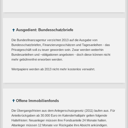
Ausgedient: Bundesschatzbriefe
Die Bundesfinanzagentur verzichtet 2013 auf die Ausgabe von
Bundesschatzbriefen, Finanzierungsschätzen und Tagesanleihen - das
Privatgeschäft soll zu teuer geworden sein. Zwar werden weiterhin
Bundesanleihen und –obligationen angeboten - doch diese können nicht
mehr gebührenfrei erworben werden.
Wertpapiere werden ab 2013 nicht mehr kostenlos verwahrt.
Offene Immobilienfonds
Die Übergangsfristen aus dem Anlegerschutzgesetz (2011) laufen aus. Für
Anteilsrückgaben ab 30.000 Euro im Kalenderhalbjahr gelten folgende
Haltefristen: Neuanleger müssen ihre Fondsanteile 24 Monate halten.
Altanleger müssen 12 Monate vor Rückgabe ihre Absicht ankündigen.