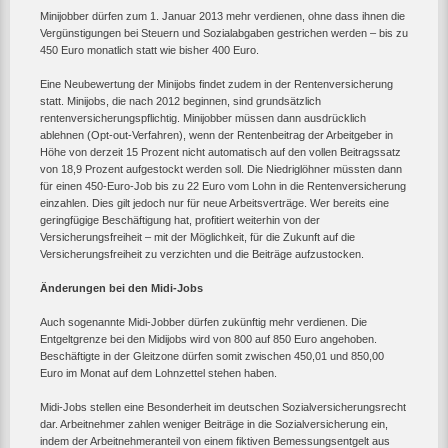
Minijobber dürfen zum 1. Januar 2013 mehr verdienen, ohne dass ihnen die
Vergünstigungen bei Steuern und Sozialabgaben gestrichen werden – bis zu
450 Euro monatlich statt wie bisher 400 Euro.
Eine Neubewertung der Minijobs findet zudem in der Rentenversicherung
statt. Minijobs, die nach 2012 beginnen, sind grundsätzlich
rentenversicherungspflichtig. Minijobber müssen dann ausdrücklich
ablehnen (Opt-out-Verfahren), wenn der Rentenbeitrag der Arbeitgeber in
Höhe von derzeit 15 Prozent nicht automatisch auf den vollen Beitragssatz
von 18,9 Prozent aufgestockt werden soll. Die Niedriglöhner müssten dann
für einen 450-Euro-Job bis zu 22 Euro vom Lohn in die Rentenversicherung
einzahlen. Dies gilt jedoch nur für neue Arbeitsverträge. Wer bereits eine
geringfügige Beschäftigung hat, profitiert weiterhin von der
Versicherungsfreiheit – mit der Möglichkeit, für die Zukunft auf die
Versicherungsfreiheit zu verzichten und die Beiträge aufzustocken.
Änderungen bei den Midi-Jobs
Auch sogenannte Midi-Jobber dürfen zukünftig mehr verdienen. Die
Entgeltgrenze bei den Midijobs wird von 800 auf 850 Euro angehoben.
Beschäftigte in der Gleitzone dürfen somit zwischen 450,01 und 850,00
Euro im Monat auf dem Lohnzettel stehen haben.
Midi-Jobs stellen eine Besonderheit im deutschen Sozialversicherungsrecht
dar. Arbeitnehmer zahlen weniger Beiträge in die Sozialversicherung ein,
indem der Arbeitnehmeranteil von einem fiktiven Bemessungsentgelt aus