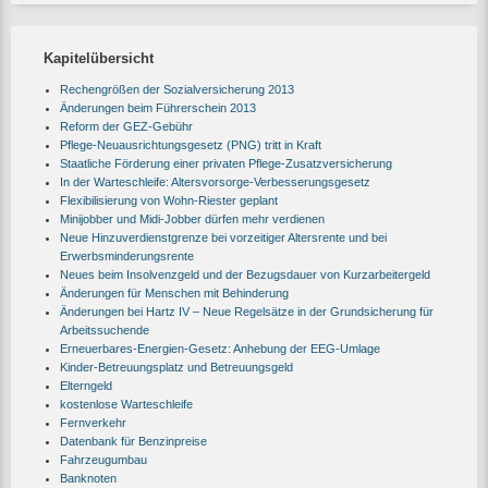
Kapitelübersicht
Rechengrößen der Sozialversicherung 2013
Änderungen beim Führerschein 2013
Reform der GEZ-Gebühr
Pflege-Neuausrichtungsgesetz (PNG) tritt in Kraft
Staatliche Förderung einer privaten Pflege-Zusatzversicherung
In der Warteschleife: Altersvorsorge-Verbesserungsgesetz
Flexibilisierung von Wohn-Riester geplant
Minijobber und Midi-Jobber dürfen mehr verdienen
Neue Hinzuverdienstgrenze bei vorzeitiger Altersrente und bei
Erwerbsminderungsrente
Neues beim Insolvenzgeld und der Bezugsdauer von Kurzarbeitergeld
Änderungen für Menschen mit Behinderung
Änderungen bei Hartz IV – Neue Regelsätze in der Grundsicherung für
Arbeitssuchende
Erneuerbares-Energien-Gesetz: Anhebung der EEG-Umlage
Kinder-Betreuungsplatz und Betreuungsgeld
Elterngeld
kostenlose Warteschleife
Fernverkehr
Datenbank für Benzinpreise
Fahrzeugumbau
Banknoten