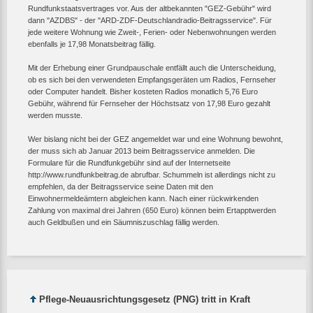
Rundfunkstaatsvertrages vor. Aus der altbekannten "GEZ-Gebühr" wird
dann "AZDBS" - der "ARD-ZDF-Deutschlandradio-Beitragsservice". Für
jede weitere Wohnung wie Zweit-, Ferien- oder Nebenwohnungen werden
ebenfalls je 17,98 Monatsbeitrag fällig.
Mit der Erhebung einer Grundpauschale entfällt auch die Unterscheidung,
ob es sich bei den verwendeten Empfangsgeräten um Radios, Fernseher
oder Computer handelt. Bisher kosteten Radios monatlich 5,76 Euro
Gebühr, während für Fernseher der Höchstsatz von 17,98 Euro gezahlt
werden musste.
Wer bislang nicht bei der GEZ angemeldet war und eine Wohnung bewohnt,
der muss sich ab Januar 2013 beim Beitragsservice anmelden. Die
Formulare für die Rundfunkgebühr sind auf der Internetseite
http://www.rundfunkbeitrag.de abrufbar. Schummeln ist allerdings nicht zu
empfehlen, da der Beitragsservice seine Daten mit den
Einwohnermeldeämtern abgleichen kann. Nach einer rückwirkenden
Zahlung von maximal drei Jahren (650 Euro) können beim Ertapptwerden
auch Geldbußen und ein Säumniszuschlag fällig werden.
Pflege-Neuausrichtungsgesetz (PNG) tritt in Kraft