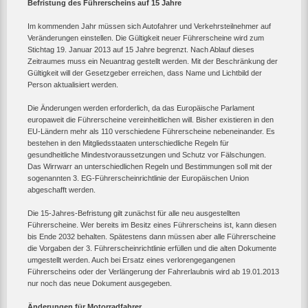
Befristung des Führerscheins auf 15 Jahre
Im kommenden Jahr müssen sich Autofahrer und Verkehrsteilnehmer auf
Veränderungen einstellen. Die Gültigkeit neuer Führerscheine wird zum
Stichtag 19. Januar 2013 auf 15 Jahre begrenzt. Nach Ablauf dieses
Zeitraumes muss ein Neuantrag gestellt werden. Mit der Beschränkung der
Gültigkeit will der Gesetzgeber erreichen, dass Name und Lichtbild der
Person aktualisiert werden.
Die Änderungen werden erforderlich, da das Europäische Parlament
europaweit die Führerscheine vereinheitlichen will. Bisher existieren in den
EU-Ländern mehr als 110 verschiedene Führerscheine nebeneinander. Es
bestehen in den Mitgliedsstaaten unterschiedliche Regeln für
gesundheitliche Mindestvoraussetzungen und Schutz vor Fälschungen.
Das Wirrwarr an unterschiedlichen Regeln und Bestimmungen soll mit der
sogenannten 3. EG-Führerscheinrichtlinie der Europäischen Union
abgeschafft werden.
Die 15-Jahres-Befristung gilt zunächst für alle neu ausgestellten
Führerscheine. Wer bereits im Besitz eines Führerscheins ist, kann diesen
bis Ende 2032 behalten. Spätestens dann müssen aber alle Führerscheine
die Vorgaben der 3. Führerscheinrichtlinie erfüllen und die alten Dokumente
umgestellt werden. Auch bei Ersatz eines verlorengegangenen
Führerscheins oder der Verlängerung der Fahrerlaubnis wird ab 19.01.2013
nur noch das neue Dokument ausgegeben.
Änderungen für Motorradfahrer