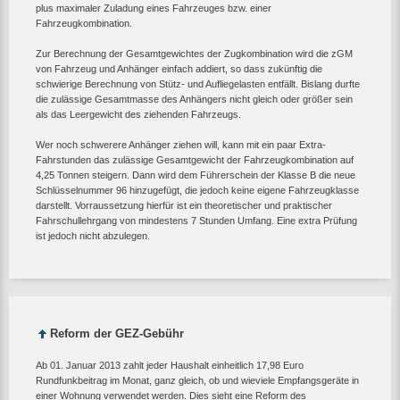
plus maximaler Zuladung eines Fahrzeuges bzw. einer
Fahrzeugkombination.
Zur Berechnung der Gesamtgewichtes der Zugkombination wird die zGM
von Fahrzeug und Anhänger einfach addiert, so dass zukünftig die
schwierige Berechnung von Stütz- und Aufliegelasten entfällt. Bislang durfte
die zulässige Gesamtmasse des Anhängers nicht gleich oder größer sein
als das Leergewicht des ziehenden Fahrzeugs.
Wer noch schwerere Anhänger ziehen will, kann mit ein paar Extra-
Fahrstunden das zulässige Gesamtgewicht der Fahrzeugkombination auf
4,25 Tonnen steigern. Dann wird dem Führerschein der Klasse B die neue
Schlüsselnummer 96 hinzugefügt, die jedoch keine eigene Fahrzeugklasse
darstellt. Vorraussetzung hierfür ist ein theoretischer und praktischer
Fahrschullehrgang von mindestens 7 Stunden Umfang. Eine extra Prüfung
ist jedoch nicht abzulegen.
Reform der GEZ-Gebühr
Ab 01. Januar 2013 zahlt jeder Haushalt einheitlich 17,98 Euro
Rundfunkbeitrag im Monat, ganz gleich, ob und wieviele Empfangsgeräte in
einer Wohnung verwendet werden. Dies sieht eine Reform des