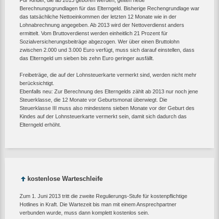
Für Kinder, die ab 2013 geboren werden, gelten neue
Berechnungsgrundlagen für das Elterngeld. Bisherige Rechengrundlage war
das tatsächliche Nettoeinkommen der letzten 12 Monate wie in der
Lohnabrechnung angegeben. Ab 2013 wird der Nettoverdienst anders
ermittelt. Vom Bruttoverdienst werden einheitlich 21 Prozent für
Sozialversicherungsbeiträge abgezogen. Wer über einen Bruttolohn
zwischen 2.000 und 3.000 Euro verfügt, muss sich darauf einstellen, dass
das Elterngeld um sieben bis zehn Euro geringer ausfällt.
Freibeträge, die auf der Lohnsteuerkarte vermerkt sind, werden nicht mehr
berücksichtigt.
Ebenfalls neu: Zur Berechnung des Elterngelds zählt ab 2013 nur noch jene
Steuerklasse, die 12 Monate vor Geburtsmonat überwiegt. Die
Steuerklasse III muss also mindestens sieben Monate vor der Geburt des
Kindes auf der Lohnsteuerkarte vermerkt sein, damit sich dadurch das
Elterngeld erhöht.
kostenlose Warteschleife
Zum 1. Juni 2013 tritt die zweite Regulierungs-Stufe für kostenpflichtige
Hotlines in Kraft. Die Wartezeit bis man mit einem Ansprechpartner
verbunden wurde, muss dann komplett kostenlos sein.