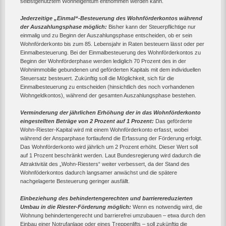
selbstgenutztem Wohneigentum entnommen werden kann.
Jederzeitige „Einmal“-Besteuerung des Wohnförderkontos während
der Auszahlungsphase möglich:
Bisher kann der Steuerpflichtige nur
einmalig und zu Beginn der Auszahlungsphase entscheiden, ob er sein
Wohnförderkonto bis zum 85. Lebensjahr in Raten besteuern lässt oder per
Einmalbesteuerung. Bei der Einmalbesteuerung des Wohnförderkontos zu
Beginn der Wohnförderphase werden lediglich 70 Prozent des in der
Wohnimmobilie gebundenen und geförderten Kapitals mit dem individuellen
Steuersatz besteuert. Zukünftig soll die Möglichkeit, sich für die
Einmalbesteuerung zu entscheiden (hinsichtlich des noch vorhandenen
Wohngeldkontos), während der gesamten Auszahlungsphase bestehen.
Verminderung der jährlichen Erhöhung der in das Wohnförderkonto
eingestellten Beträge von 2 Prozent auf 1 Prozent:
Das geförderte
Wohn-Riester-Kapital wird mit einem Wohnförderkonto erfasst, wobei
während der Ansparphase fortlaufend die Erfassung der Förderung erfolgt.
Das Wohnförderkonto wird jährlich um 2 Prozent erhöht. Dieser Wert soll
auf 1 Prozent beschränkt werden. Laut Bundesregierung wird dadurch die
Attraktivität des „Wohn-Riesters“ weiter verbessert, da der Stand des
Wohnföderkontos dadurch langsamer anwächst und die spätere
nachgelagerte Besteuerung geringer ausfällt.
Einbeziehung des behindertengerechten und barrierereduzierten
Umbau in die Riester-Förderung möglich:
Wenn es notwendig wird, die
Wohnung behindertengerecht und barrierefrei umzubauen – etwa durch den
Einbau einer Notrufanlage oder eines Treppenlifts – soll zukünftig die