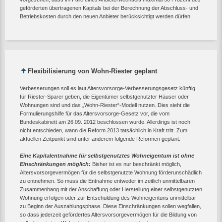
geförderten übertragenen Kapitals bei der Berechnung der Abschluss- und
Betriebskosten durch den neuen Anbieter berücksichtigt werden dürfen.
Flexibilisierung von Wohn-Riester geplant
Verbesserungen soll es laut Altersvorsorge-Verbesserungsgesetz künftig
für Riester-Sparer geben, die Eigentümer selbstgenutzter Häuser oder
Wohnungen sind und das „Wohn-Riester“-Modell nutzen. Dies sieht die
Formulierungshilfe für das Altersvorsorge-Gesetz vor, die vom
Bundeskabinett am 26.09. 2012 beschlossen wurde. Allerdings ist noch
nicht entschieden, wann die Reform 2013 tatsächlich in Kraft tritt. Zum
aktuellen Zeitpunkt sind unter anderem folgende Reformen geplant:
Eine Kapitalentnahme für selbstgenutztes Wohneigentum ist ohne
Einschränkungen möglich:
Bisher ist es nur beschränkt möglich,
Altersvorsorgevermögen für die selbstgenutzte Wohnung förderunschädlich
zu entnehmen. So muss die Entnahme entweder im zeitlich unmittelbaren
Zusammenhang mit der Anschaffung oder Herstellung einer selbstgenutzten
Wohnung erfolgen oder zur Entschuldung des Wohneigentuns unmittelbar
zu Beginn der Auszahlungsphase. Diese Einschränkungen sollen wegfallen,
so dass jederzeit gefördertes Altersvorsorgevermögen für die Bildung von