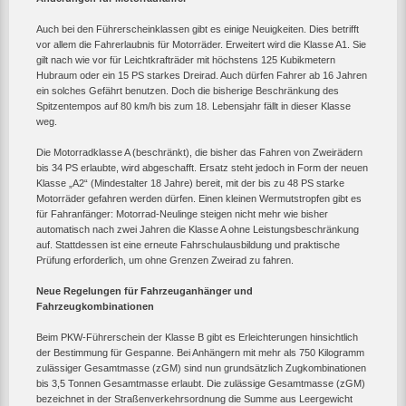
Auch bei den Führerscheinklassen gibt es einige Neuigkeiten. Dies betrifft
vor allem die Fahrerlaubnis für Motorräder. Erweitert wird die Klasse A1. Sie
gilt nach wie vor für Leichtkrafträder mit höchstens 125 Kubikmetern
Hubraum oder ein 15 PS starkes Dreirad. Auch dürfen Fahrer ab 16 Jahren
ein solches Gefährt benutzen. Doch die bisherige Beschränkung des
Spitzentempos auf 80 km/h bis zum 18. Lebensjahr fällt in dieser Klasse
weg.
Die Motorradklasse A (beschränkt), die bisher das Fahren von Zweirädern
bis 34 PS erlaubte, wird abgeschafft. Ersatz steht jedoch in Form der neuen
Klasse „A2“ (Mindestalter 18 Jahre) bereit, mit der bis zu 48 PS starke
Motorräder gefahren werden dürfen. Einen kleinen Wermutstropfen gibt es
für Fahranfänger: Motorrad-Neulinge steigen nicht mehr wie bisher
automatisch nach zwei Jahren die Klasse A ohne Leistungsbeschränkung
auf. Stattdessen ist eine erneute Fahrschulausbildung und praktische
Prüfung erforderlich, um ohne Grenzen Zweirad zu fahren.
Neue Regelungen für Fahrzeuganhänger und
Fahrzeugkombinationen
Beim PKW-Führerschein der Klasse B gibt es Erleichterungen hinsichtlich
der Bestimmung für Gespanne. Bei Anhängern mit mehr als 750 Kilogramm
zulässiger Gesamtmasse (zGM) sind nun grundsätzlich Zugkombinationen
bis 3,5 Tonnen Gesamtmasse erlaubt. Die zulässige Gesamtmasse (zGM)
bezeichnet in der Straßenverkehrsordnung die Summe aus Leergewicht