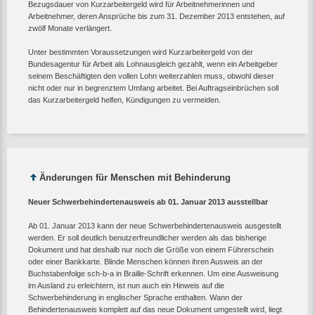
Bezugsdauer von Kurzarbeitergeld wird für Arbeitnehmerinnen und
Arbeitnehmer, deren Ansprüche bis zum 31. Dezember 2013 entstehen, auf
zwölf Monate verlängert.
Unter bestimmten Voraussetzungen wird Kurzarbeitergeld von der
Bundesagentur für Arbeit als Lohnausgleich gezahlt, wenn ein Arbeitgeber
seinem Beschäftigten den vollen Lohn weiterzahlen muss, obwohl dieser
nicht oder nur in begrenztem Umfang arbeitet. Bei Auftragseinbrüchen soll
das Kurzarbeitergeld helfen, Kündigungen zu vermeiden.
Änderungen für Menschen mit Behinderung
Neuer Schwerbehindertenausweis ab 01. Januar 2013 ausstellbar
Ab 01. Januar 2013 kann der neue Schwerbehindertenausweis ausgestellt
werden. Er soll deutlich benutzerfreundlicher werden als das bisherige
Dokument und hat deshalb nur noch die Größe von einem Führerschein
oder einer Bankkarte. Blinde Menschen können ihren Ausweis an der
Buchstabenfolge sch-b-a in Braille-Schrift erkennen. Um eine Ausweisung
im Ausland zu erleichtern, ist nun auch ein Hinweis auf die
Schwerbehinderung in englischer Sprache enthalten. Wann der
Behindertenausweis komplett auf das neue Dokument umgestellt wird, liegt