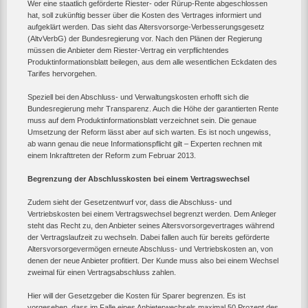
Wer eine staatlich geförderte Riester- oder Rürup-Rente abgeschlossen
hat, soll zukünftig besser über die Kosten des Vertrages informiert und
aufgeklärt werden. Das sieht das Altersvorsorge-Verbesserungsgesetz
(AltvVerbG) der Bundesregierung vor. Nach den Plänen der Regierung
müssen die Anbieter dem Riester-Vertrag ein verpflichtendes
Produktinformationsblatt beilegen, aus dem alle wesentlichen Eckdaten des
Tarifes hervorgehen.
Speziell bei den Abschluss- und Verwaltungskosten erhofft sich die
Bundesregierung mehr Transparenz. Auch die Höhe der garantierten Rente
muss auf dem Produktinformationsblatt verzeichnet sein. Die genaue
Umsetzung der Reform lässt aber auf sich warten. Es ist noch ungewiss,
ab wann genau die neue Informationspflicht gilt – Experten rechnen mit
einem Inkrafttreten der Reform zum Februar 2013.
Begrenzung der Abschlusskosten bei einem Vertragswechsel
Zudem sieht der Gesetzentwurf vor, dass die Abschluss- und
Vertriebskosten bei einem Vertragswechsel begrenzt werden. Dem Anleger
steht das Recht zu, den Anbieter seines Altersvorsorgevertrages während
der Vertragslaufzeit zu wechseln. Dabei fallen auch für bereits geförderte
Altersvorsorgevermögen erneute Abschluss- und Vertriebskosten an, von
denen der neue Anbieter profitiert. Der Kunde muss also bei einem Wechsel
zweimal für einen Vertragsabschluss zahlen.
Hier will der Gesetzgeber die Kosten für Sparer begrenzen. Es ist
vorgesehen, dass im Falle eines Anbieterwechsels maximal 50 Prozent des