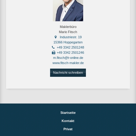
Maklerbüro
Mario Fitsch
Industriestr. 19
15366 Hoppegarten
+49 3342 2501248
+49 3342 2501246
m.fitsch@t-online.de
www.fitsch-makler.de
Nachricht schreiben
Startseite
Kontakt
Privat