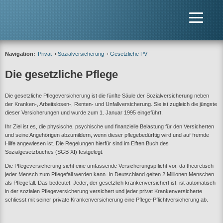
Navigation:
Privat
Sozialversicherung
Gesetzliche PV
Die gesetzliche Pflege
Die gesetzliche Pflegeversicherung ist die fünfte Säule der Sozialversicherung neben
der Kranken-, Arbeitslosen-, Renten- und Unfallversicherung. Sie ist zugleich die jüngste
dieser Versicherungen und wurde zum 1. Januar 1995 eingeführt.
Ihr Ziel ist es, die physische, psychische und finanzielle Belastung für den Versicherten
und seine Angehörigen abzumildern, wenn dieser pflegebedürftig wird und auf fremde
Hilfe angewiesen ist. Die Regelungen hierfür sind im Elften Buch des
Sozialgesetzbuches (SGB XI) festgelegt.
Die Pflegeversicherung sieht eine umfassende Versicherungspflicht vor, da theoretisch
jeder Mensch zum Pflegefall werden kann. In Deutschland gelten 2 Millionen Menschen
als Pflegefall. Das bedeutet: Jeder, der gesetzlich krankenversichert ist, ist automatisch
in der sozialen Pflegeversicherung versichert und jeder privat Krankenversicherte
schliesst mit seiner private Krankenversicherung eine Pflege-Pflichtversicherung ab.