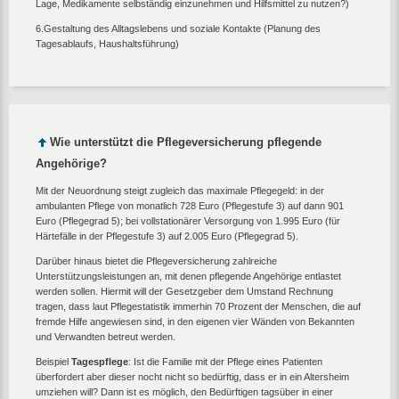
Lage, Medikamente selbständig einzunehmen und Hilfsmittel zu nutzen?)
6.Gestaltung des Alltagslebens und soziale Kontakte (Planung des
Tagesablaufs, Haushaltsführung)
Wie unterstützt die Pflegeversicherung pflegende
Angehörige?
Mit der Neuordnung steigt zugleich das maximale Pflegegeld: in der
ambulanten Pflege von monatlich 728 Euro (Pflegestufe 3) auf dann 901
Euro (Pflegegrad 5); bei vollstationärer Versorgung von 1.995 Euro (für
Härtefälle in der Pflegestufe 3) auf 2.005 Euro (Pflegegrad 5).
Darüber hinaus bietet die Pflegeversicherung zahlreiche
Unterstützungsleistungen an, mit denen pflegende Angehörige entlastet
werden sollen. Hiermit will der Gesetzgeber dem Umstand Rechnung
tragen, dass laut Pflegestatistik immerhin 70 Prozent der Menschen, die auf
fremde Hilfe angewiesen sind, in den eigenen vier Wänden von Bekannten
und Verwandten betreut werden.
Beispiel
Tagespflege
: Ist die Familie mit der Pflege eines Patienten
überfordert aber dieser nocht nicht so bedürftig, dass er in ein Altersheim
umziehen will? Dann ist es möglich, den Bedürftigen tagsüber in einer