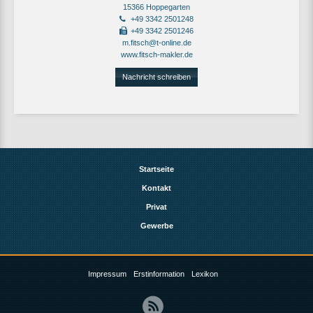
15366 Hoppegarten
+49 3342 2501248
+49 3342 2501246
m.fitsch@t-online.de
www.fitsch-makler.de
Nachricht schreiben
Startseite
Kontakt
Privat
Gewerbe
Impressum
Erstinformation
Lexikon