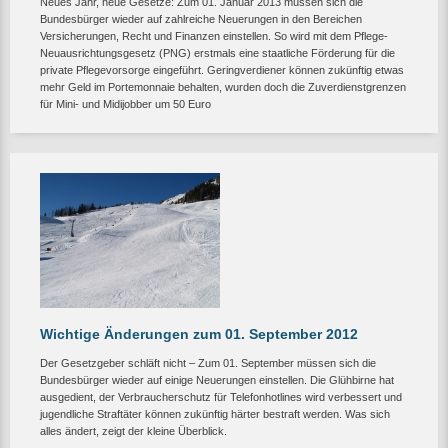
Neues Jahr, neue Gesetze: Zum 01. Januar 2013 müssen sich die
Bundesbürger wieder auf zahlreiche Neuerungen in den Bereichen
Versicherungen, Recht und Finanzen einstellen. So wird mit dem Pflege-
Neuausrichtungsgesetz (PNG) erstmals eine staatliche Förderung für die
private Pflegevorsorge eingeführt. Geringverdiener können zukünftig etwas
mehr Geld im Portemonnaie behalten, wurden doch die Zuverdienstgrenzen
für Mini- und Midijobber um 50 Euro
Wichtige Änderungen zum 01. September 2012
Der Gesetzgeber schläft nicht – Zum 01. September müssen sich die
Bundesbürger wieder auf einige Neuerungen einstellen. Die Glühbirne hat
ausgedient, der Verbraucherschutz für Telefonhotlines wird verbessert und
jugendliche Straftäter können zukünftig härter bestraft werden. Was sich
alles ändert, zeigt der kleine Überblick.