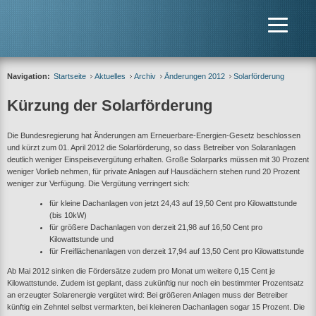
Navigation:
Startseite
Aktuelles
Archiv
Änderungen 2012
Solarförderung
Kürzung der Solarförderung
Die Bundesregierung hat Änderungen am Erneuerbare-Energien-Gesetz beschlossen
und kürzt zum 01. April 2012 die Solarförderung, so dass Betreiber von Solaranlagen
deutlich weniger Einspeisevergütung erhalten. Große Solarparks müssen mit 30 Prozent
weniger Vorlieb nehmen, für private Anlagen auf Hausdächern stehen rund 20 Prozent
weniger zur Verfügung. Die Vergütung verringert sich:
für kleine Dachanlagen von jetzt 24,43 auf 19,50 Cent pro Kilowattstunde
(bis 10kW)
für größere Dachanlagen von derzeit 21,98 auf 16,50 Cent pro
Kilowattstunde und
für Freiflächenanlagen von derzeit 17,94 auf 13,50 Cent pro Kilowattstunde
Ab Mai 2012 sinken die Fördersätze zudem pro Monat um weitere 0,15 Cent je
Kilowattstunde. Zudem ist geplant, dass zukünftig nur noch ein bestimmter Prozentsatz
an erzeugter Solarenergie vergütet wird: Bei größeren Anlagen muss der Betreiber
künftig ein Zehntel selbst vermarkten, bei kleineren Dachanlagen sogar 15 Prozent. Die